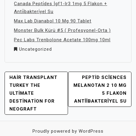
Canada Pepti̇des İgf1-lr3 1mg 5 Flakon +
Anti̇i̇bakteri̇yel Su
Max Lab Dianabol 10 Mg 90 Tablet
Monster Bulk Kürü #5 ( Profesyonel-Orta )
Pec Labs Trenbolone Acetate 100mg 10ml
Uncategorized
YAZI
HAIR TRANSPLANT
PEPTID SCİENCES
GEZINMESI
TURKEY THE
MELANOTAN 2 10 MG
ULTIMATE
5 FLAKON
DESTINATION FOR
ANTİİBAKTERİYEL SU
NEOGRAFT
Proudly powered by WordPress