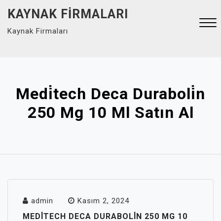
Skip
KAYNAK FIRMALARI
to
Kaynak Firmaları
content
Close
Menu
Medi̇tech Deca Duraboli̇n
250 Mg 10 Ml Satın Al
admin
Kasım 2, 2024
MEDİTECH DECA DURABOLİN 250 MG 10