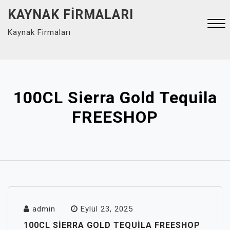
Skip
KAYNAK FIRMALARI
to
Kaynak Firmaları
content
Close
Menu
100CL Sierra Gold Tequila
FREESHOP
admin
Eylül 23, 2025
100CL SIERRA GOLD TEQUILA FREESHOP