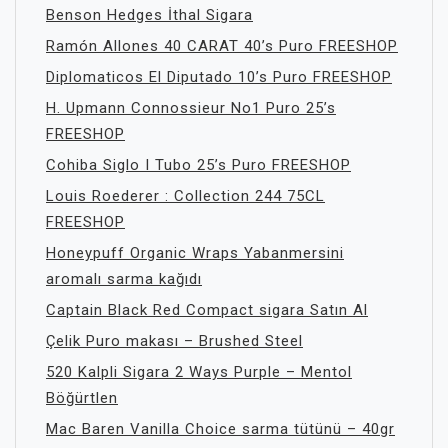
Benson Hedges İthal Sigara
Ramón Allones 40 CARAT 40’s Puro FREESHOP
Diplomaticos El Diputado 10’s Puro FREESHOP
H. Upmann Connossieur No1 Puro 25’s
FREESHOP
Cohiba Siglo I Tubo 25’s Puro FREESHOP
Louis Roederer : Collection 244 75CL
FREESHOP
Honeypuff Organic Wraps Yabanmersini
aromalı sarma kağıdı
Captain Black Red Compact sigara Satın Al
Çelik Puro makası – Brushed Steel
520 Kalpli Sigara 2 Ways Purple – Mentol
Böğürtlen
Mac Baren Vanilla Choice sarma tütünü – 40gr