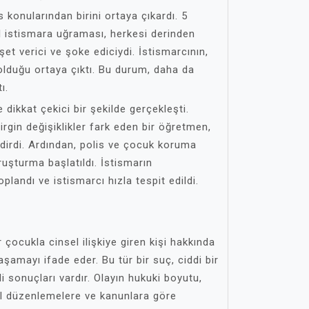
konularından birini ortaya çıkardı. 5
l istismara uğraması, herkesi derinden
hşet verici ve şoke ediciydi. İstismarcının,
olduğu ortaya çıktı. Bu durum, daha da
ı.
e dikkat çekici bir şekilde gerçekleşti.
rgin değişiklikler fark eden bir öğretmen,
ldirdi. Ardından, polis ve çocuk koruma
ruşturma başlatıldı. İstismarın
oplandı ve istismarcı hızla tespit edildi.
 çocukla cinsel ilişkiye giren kişi hakkında
 aşamayı ifade eder. Bu tür bir suç, ciddi bir
i sonuçları vardır. Olayın hukuki boyutu,
al düzenlemelere ve kanunlara göre