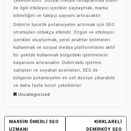
çekebilirsiniz. Sosyal medya hesaplarında Didim
ile ilgili etkileyici içerikler paylaşmak, marka
bilinirliğini ve takipçi sayısını artıracaktır.
Didim'in turistik potansiyelini artırmak için SEO
stratejileri oldukça etkilidir. Özgün ve etkileyici
içerikler oluşturmak, yerel anahtar kelimeleri
kullanmak ve sosyal medya platformlarını aktif
bir şekilde kullanmak bölgedeki işletmelerin
başarısını artıracaktır. Didim'deki işletme
sahipleri ve seyahat acenteleri, SEO ile
bölgenin potansiyelini en üst düzeye çıkarabilir
ve daha fazla turist çekebilirler.
Uncategorized
YAZI
MARDIN ÖMERLI SEO
KIRKLARELI
GEZINMESI
UZMANI
DEMIRKÖY SEO