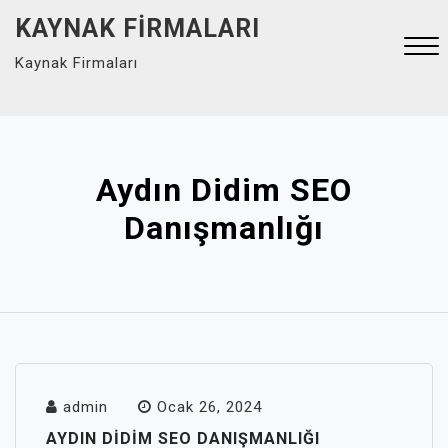
Skip
KAYNAK FIRMALARI
to
Kaynak Firmaları
content
Close
Menu
Aydın Didim SEO
Danışmanlığı
admin
Ocak 26, 2024
AYDIN DIDIM SEO DANIŞMANLIĞI