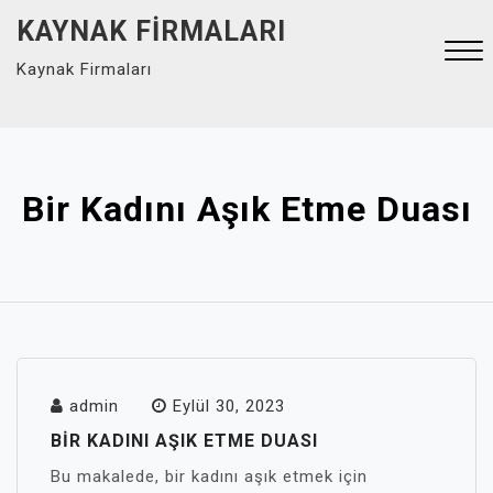
Skip
KAYNAK FIRMALARI
to
Kaynak Firmaları
content
Close
Menu
Bir Kadını Aşık Etme Duası
admin
Eylül 30, 2023
BIR KADINI AŞIK ETME DUASI
Bu makalede, bir kadını aşık etmek için