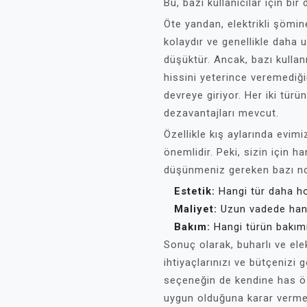
Bu, bazı kullanıcılar için bir 
Öte yandan, elektrikli şömin
kolaydır ve genellikle daha u
düşüktür. Ancak, bazı kullanı
hissini yeterince veremediği
devreye giriyor. Her iki tür
dezavantajları mevcut.
Özellikle kış aylarında evim
önemlidir. Peki, sizin için 
düşünmeniz gereken bazı no
Estetik:
Hangi tür daha h
Maliyet:
Uzun vadede han
Bakım:
Hangi türün bakımı
Sonuç olarak, buharlı ve ele
ihtiyaçlarınızı ve bütçenizi
seçeneğin de kendine has öze
uygun olduğuna karar vermek,