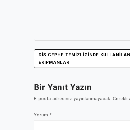
YAZI
DIS CEPHE TEMIZLIGINDE KULLANILA
GEZINMESI
EKIPMANLAR
Bir Yanıt Yazın
E-posta adresiniz yayınlanmayacak.
Gerekli
Yorum
*