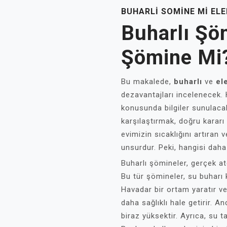
BUHARLI SOMINE MI ELE
Buharlı Şöm
Şömine Mi
Bu makalede,
buharlı
ve
el
dezavantajları incelenecek
konusunda bilgiler sunulacakt
karşılaştırmak, doğru kararı
evimizin sıcaklığını artıran 
unsurdur. Peki, hangisi daha 
Buharlı şömineler, gerçek at
Bu tür şömineler, su buharı k
Havadar bir ortam yaratır ve
daha sağlıklı hale getirir. A
biraz yüksektir. Ayrıca, su t