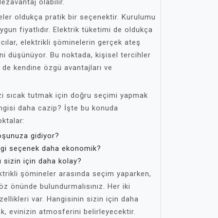
dezavantaj olabilir.
eler oldukça pratik bir seçenektir. Kurulumu
ygun fiyatlıdır. Elektrik tüketimi de oldukça
cılar, elektrikli şöminelerin gerçek ateş
ni düşünüyor. Bu noktada, kişisel tercihler
ün de kendine özgü avantajları ve
izi sıcak tutmak için doğru seçimi yapmak
hangisi daha cazip? İşte bu konuda
ktalar:
oşunuza gidiyor?
gi seçenek daha ekonomik?
 sizin için daha kolay?
ktrikli şömineler arasında seçim yaparken,
 göz önünde bulundurmalısınız. Her iki
llikleri var. Hangisinin sizin için daha
 evinizin atmosferini belirleyecektir.