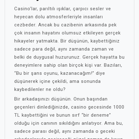
Casino’lar, parıltılı ışıklar, çarpıcı sesler ve
heyecan dolu atmosferleriyle insanları
cezbeder. Ancak bu cazibenin arkasında pek
çok insanın hayatını olumsuz etkileyen gerçek
hikayeler yatmakta. Bir düşünün, kaybettiğiniz
sadece para değil, aynı zamanda zaman ve
belki de duygusal huzurunuz. Gerçek hayatta bu
deneyimlere sahip olan birçok kişi var. Bazıları,
“Bu bir şans oyunu, kazanacağım!” diye
düşünerek içine çekildi, ama sonunda
kaybedilenler ne oldu?
Bir arkadaşınızı düşünün. Onun başından
geçenleri dinlediğinizde, casino gecesinde 1000
TL kaybettiğini ve bunun sırf “bir deneme”
olduğu için canının sıkıldığını anlatıyor. Ama bu,
sadece parası değil, aynı zamanda o geceki