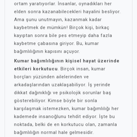
ortam yaratıyorlar. İnsanlar, oynadıkları her
elden sonra kazanabilecekleri hayalini besliyor.
Ama şunu unutmayın, kazanmak kadar
kaybetmek de mümkün! Birçok kişi, birkaç
kayıptan sonra bile pes etmeyip daha fazla
kaybetme çabasına giriyor. Bu, kumar
bağımlılığının kapısını açuyor.
Kumar bağımlılığının kişisel hayat üzerinde
etkileri korkutucu
. Birçok insan, kumar
borçları yüzünden ailelerinden ve
arkadaşlarından uzaklaşabiliyor. İş yerinde
dikkat dağınıklığı ve psikolojik sorunlar baş
gösterebiliyor. Kimse böyle bir sonla
karşılaşmak istemezken, kumar bağımlılığı her
kademede insanoğlunu tehdit ediyor. İşte bu
noktada, belki de en korkutucu olan, zamanla
bağımlılığın normal hale gelmesidir.