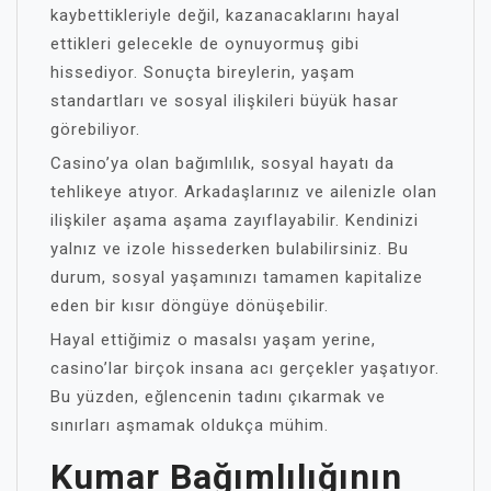
kaybettikleriyle değil, kazanacaklarını hayal
ettikleri gelecekle de oynuyormuş gibi
hissediyor. Sonuçta bireylerin, yaşam
standartları ve sosyal ilişkileri büyük hasar
görebiliyor.
Casino’ya olan bağımlılık, sosyal hayatı da
tehlikeye atıyor. Arkadaşlarınız ve ailenizle olan
ilişkiler aşama aşama zayıflayabilir. Kendinizi
yalnız ve izole hissederken bulabilirsiniz. Bu
durum, sosyal yaşamınızı tamamen kapitalize
eden bir kısır döngüye dönüşebilir.
Hayal ettiğimiz o masalsı yaşam yerine,
casino’lar birçok insana acı gerçekler yaşatıyor.
Bu yüzden, eğlencenin tadını çıkarmak ve
sınırları aşmamak oldukça mühim.
Kumar Bağımlılığının