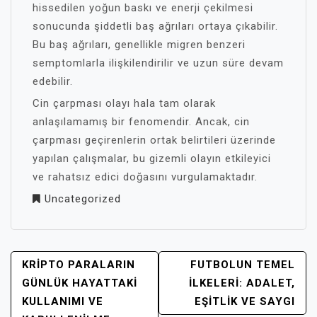
hissedilen yoğun baskı ve enerji çekilmesi
sonucunda şiddetli baş ağrıları ortaya çıkabilir.
Bu baş ağrıları, genellikle migren benzeri
semptomlarla ilişkilendirilir ve uzun süre devam
edebilir.
Cin çarpması olayı hala tam olarak
anlaşılamamış bir fenomendir. Ancak, cin
çarpması geçirenlerin ortak belirtileri üzerinde
yapılan çalışmalar, bu gizemli olayın etkileyici
ve rahatsız edici doğasını vurgulamaktadır.
Uncategorized
YAZI
KRIPTO PARALARIN
FUTBOLUN TEMEL
GEZINMESI
GÜNLÜK HAYATTAKI
İLKELERI: ADALET,
KULLANIMI VE
EŞITLIK VE SAYGI