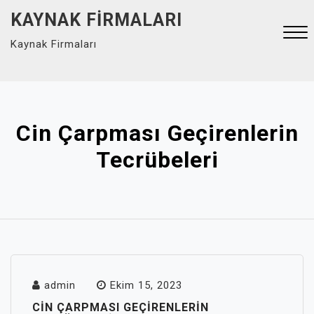
Skip
KAYNAK FIRMALARI
to
Kaynak Firmaları
content
Close
Menu
Cin Çarpması Geçirenlerin
Tecrübeleri
admin
Ekim 15, 2023
CIN ÇARPMASI GEÇIRENLERIN