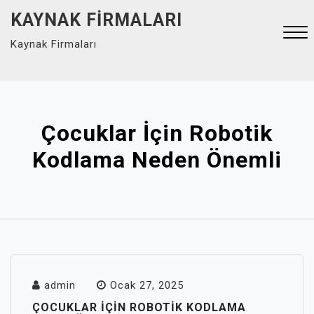
Skip
KAYNAK FIRMALARI
to
Kaynak Firmaları
content
Close
Menu
Çocuklar İçin Robotik
Kodlama Neden Önemli
admin
Ocak 27, 2025
ÇOCUKLAR İÇIN ROBOTIK KODLAMA