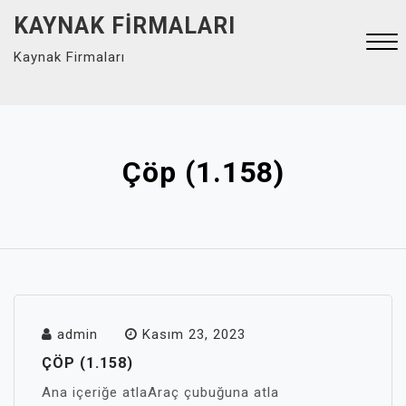
Skip
KAYNAK FIRMALARI
to
Kaynak Firmaları
content
Close
Menu
Çöp (1.158)
admin
Kasım 23, 2023
ÇÖP (1.158)
Ana içeriğe atlaAraç çubuğuna atla