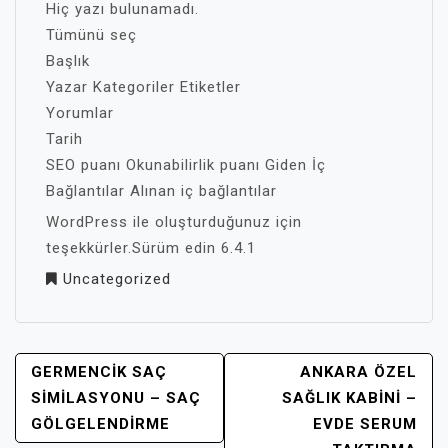
Hiç yazı bulunamadı.
Tümünü seç
Başlık
Yazar Kategoriler Etiketler
Yorumlar
Tarih
SEO puanı Okunabilirlik puanı Giden İç
Bağlantılar Alınan iç bağlantılar
WordPress ile oluşturduğunuz için
teşekkürler.Sürüm edin 6.4.1
Uncategorized
YAZI
GERMENCIK SAÇ
ANKARA ÖZEL
GEZINMESI
SIMILASYONU – SAÇ
SAĞLIK KABINI –
GÖLGELENDIRME
EVDE SERUM