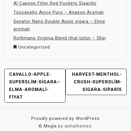
Al Capone Filter Red Pockets Sigarillo
Toscanello Anice Puro – Anason Aromalı
Senator Nano Double Apple sigara – Elma
aromalı
Rothmans Virginia Blend ithal tütün – 50gr
Uncategorized
YAZI
CAVALLO-APPLE-
HARVEST-MENTHOL-
GEZINMESI
SUPERSLIM-SIGARA–
CRUSH-SUPERSLIM-
ELMA-AROMALI-
SIGARA-SIPARIS
FIYAT
Proudly powered by WordPress
©
Megla
by ashathemes.