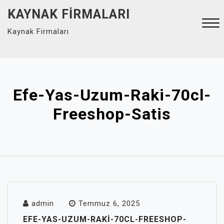
Skip
KAYNAK FIRMALARI
to
Kaynak Firmaları
content
Close
Menu
Efe-Yas-Uzum-Raki-70cl-
Freeshop-Satis
admin
Temmuz 6, 2025
EFE-YAS-UZUM-RAKI-70CL-FREESHOP-