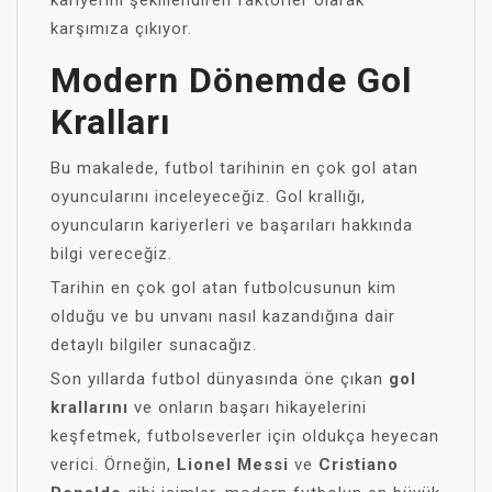
kariyerini şekillendiren faktörler olarak
karşımıza çıkıyor.
Modern Dönemde Gol
Kralları
Bu makalede, futbol tarihinin en çok gol atan
oyuncularını inceleyeceğiz. Gol krallığı,
oyuncuların kariyerleri ve başarıları hakkında
bilgi vereceğiz.
Tarihin en çok gol atan futbolcusunun kim
olduğu ve bu unvanı nasıl kazandığına dair
detaylı bilgiler sunacağız.
Son yıllarda futbol dünyasında öne çıkan
gol
krallarını
ve onların başarı hikayelerini
keşfetmek, futbolseverler için oldukça heyecan
verici. Örneğin,
Lionel Messi
ve
Cristiano