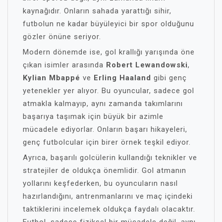
kaynağıdır. Onların sahada yarattığı sihir,
futbolun ne kadar büyüleyici bir spor olduğunu
gözler önüne seriyor.
Modern dönemde ise, gol krallığı yarışında öne
çıkan isimler arasında
Robert Lewandowski
,
Kylian Mbappé
ve
Erling Haaland
gibi genç
yetenekler yer alıyor. Bu oyuncular, sadece gol
atmakla kalmayıp, aynı zamanda takımlarını
başarıya taşımak için büyük bir azimle
mücadele ediyorlar. Onların başarı hikayeleri,
genç futbolcular için birer örnek teşkil ediyor.
Ayrıca, başarılı golcülerin kullandığı teknikler ve
stratejiler de oldukça önemlidir. Gol atmanın
yollarını keşfederken, bu oyuncuların nasıl
hazırlandığını, antrenmanlarını ve maç içindeki
taktiklerini incelemek oldukça faydalı olacaktır.