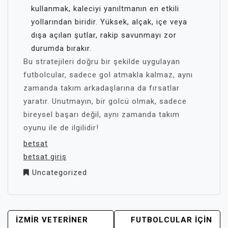
kullanmak, kaleciyi yanıltmanın en etkili
yollarından biridir. Yüksek, alçak, içe veya
dışa açılan şutlar, rakip savunmayı zor
durumda bırakır.
Bu stratejileri doğru bir şekilde uygulayan
futbolcular, sadece gol atmakla kalmaz, aynı
zamanda takım arkadaşlarına da fırsatlar
yaratır. Unutmayın, bir golcü olmak, sadece
bireysel başarı değil, aynı zamanda takım
oyunu ile de ilgilidir!
betsat
betsat giriş
Uncategorized
YAZI
İZMIR VETERINER
FUTBOLCULAR İÇIN