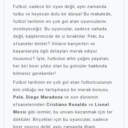
Futbol, sadece bir oyun değil, aynı zamanda
tutku ve heyecan dolu bir dünya! Bu makalede,
futbol tarihinin en çok gol atan oyuncularını
inceleyeceğiz. Bu oyuncular, sadece sahada
değil, kalplerimizde de iz bıraktılar. Peki, bu
efsaneler kimler? Onların kariyerleri ve
başarılarıyla ilgili detayları merak ediyor
musunuz? İşte, futbolun altın çağını yaşatan,
her biri birer yıldız olan bu golcüler hakkında
bilmeniz gerekenler!
Futbol tarihinin en çok gol atan futbolcusunun
kim olduğu ise tartışmasız bir merak konusu.
Pele
,
Diego Maradona
ve son dönemin
efsanelerinden
Cristiano Ronaldo
ve
Lionel
Messi
gibi isimler, bu unvanı kazanmak için ter
döktüler. Birçokları için bu oyuncular, sadece
birer sporcu değil, aynı zamanda ilham