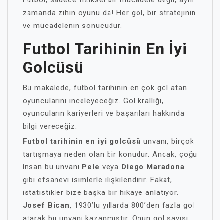
Futbol, sadece fiziksel bir mücadele değil, aynı
zamanda zihin oyunu da! Her gol, bir stratejinin
ve mücadelenin sonucudur.
Futbol Tarihinin En İyi
Golcüsü
Bu makalede, futbol tarihinin en çok gol atan
oyuncularını inceleyeceğiz. Gol krallığı,
oyuncuların kariyerleri ve başarıları hakkında
bilgi vereceğiz.
Futbol tarihinin en iyi golcüsü
unvanı, birçok
tartışmaya neden olan bir konudur. Ancak, çoğu
insan bu unvanı
Pele
veya
Diego Maradona
gibi efsanevi isimlerle ilişkilendirir. Fakat,
istatistikler bize başka bir hikaye anlatıyor.
Josef Bican
, 1930’lu yıllarda 800’den fazla gol
atarak bu unvanı kazanmıştır. Onun gol sayısı,