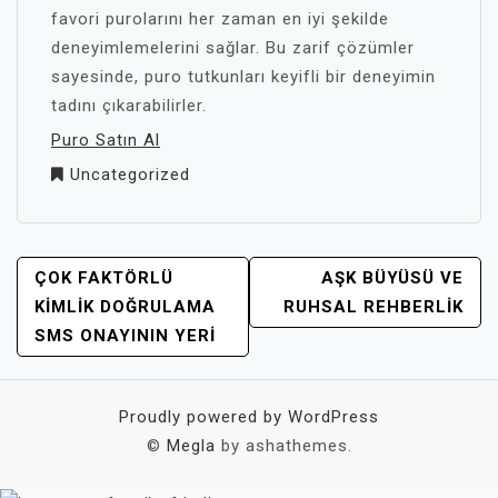
favori purolarını her zaman en iyi şekilde
deneyimlemelerini sağlar. Bu zarif çözümler
sayesinde, puro tutkunları keyifli bir deneyimin
tadını çıkarabilirler.
Puro Satın Al
Uncategorized
YAZI
ÇOK FAKTÖRLÜ
AŞK BÜYÜSÜ VE
GEZINMESI
KIMLIK DOĞRULAMA
RUHSAL REHBERLIK
SMS ONAYININ YERI
Proudly powered by WordPress
©
Megla
by ashathemes.