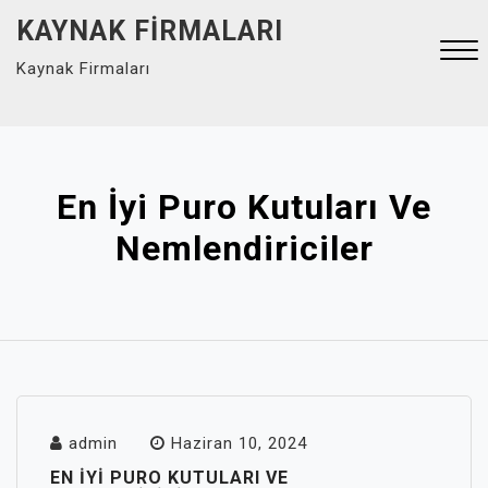
Skip
KAYNAK FIRMALARI
to
Kaynak Firmaları
content
Close
Menu
En İyi Puro Kutuları Ve
Nemlendiriciler
admin
Haziran 10, 2024
EN İYI PURO KUTULARI VE