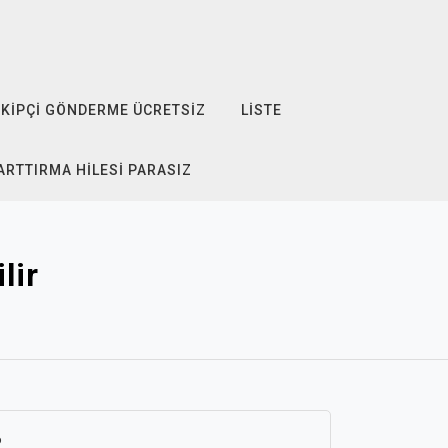
KIPÇI GÖNDERME ÜCRETSIZ
LISTE
ARTTIRMA HILESI PARASIZ
lir
6