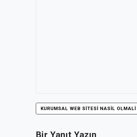
YAZI
KURUMSAL WEB SITESI NASIL OLMALI
GEZINMESI
Bir Yanıt Yazın