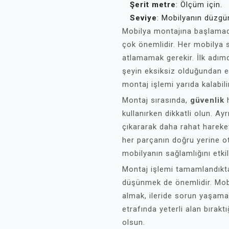
Şerit metre
: Ölçüm için.
Seviye
: Mobilyanın düzgü
Mobilya montajına başlama
çok önemlidir. Her mobilya se
atlamamak gerekir. İlk adımd
şeyin eksiksiz olduğundan e
montaj işlemi yarıda kalabili
Montaj sırasında,
güvenlik
h
kullanırken dikkatli olun. Ay
çıkararak daha rahat hareket
her parçanın doğru yerine o
mobilyanın sağlamlığını etkil
Montaj işlemi tamamlandıktan
düşünmek de önemlidir. Mobi
almak, ileride sorun yaşamam
etrafında yeterli alan bırak
olsun.