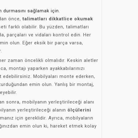
n durmasını sağlamak için.
dan önce,
talimatları dikkatlice okumak
ti farklı olabilir. Bu yüzden, talimatları
a, parçaları ve vidaları kontrol edin. Her
min olun. Eğer eksik bir parça varsa,
r.
er zaman öncelikli olmalıdır. Keskin aletler
rıca, montajı yaparken ayakkabılarınızı
 edebilirsiniz. Mobilyaları monte ederken,
turduğundan emin olun. Yanlış bir montaj,
eyebilir.
 sonra, mobilyanın yerleştirileceği alanı
lyanın yerleştirileceği alanın
ölçülerini
anız için gereklidir. Ayrıca, mobilyaların
tığınızdan emin olun ki, hareket etmek kolay