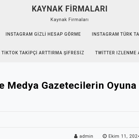
KAYNAK FIRMALARI
Kaynak Firmaları
INSTAGRAM GIZLI HESAP GÖRME
INSTAGRAM TÜRK TA
TIKTOK TAKIPÇI ARTTIRMA ŞIFRESIZ
TWITTER IZLENME 
e Medya Gazetecilerin Oyuna 
admin
Ekim 11, 202