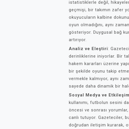
istatistiklerle değil, hikayel
geçmişi, bir takımın zafer yo
okuyucuların kalbine dokunuy
oyun olmadığını, aynı zaman
gösteriyor. Duygusal bağ ku
artırıyor.
Analiz ve Eleştiri
: Gazeteci
derinliklerine iniyorlar. Bir
hakem kararları üzerine yapıl
bir şekilde oyunu takip etmel
vermekle kalmıyor, aynı zam
sayede daha dinamik bir hale
Sosyal Medya ve Etkileşi
kullanımı, futbolun sesini d
öncesi ve sonrası yorumlar, 
canlı tutuyor. Gazeteciler, b
doğrudan iletişim kurarak, o