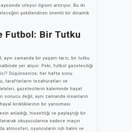
esinde izleyici ilgisini artırıyor. Bu iki
leceğini şekillendiren önemli bir dinamik
e Futbol: Bir Tutku
l; aynı zamanda bir yaşam tarzı, bir tutku.
albinde yer alıyor. Peki, futbol gazeteciliği
ici? Düşünsenize, her hafta sonu
 taraftarların tezahüratları ve
leleri, gazetecilerin kaleminde hayat
ın sonucu değil, aynı zamanda insanların
hayal kırıklıklarının bir yansıması.
esin anladığı, hissettiği ve paylaştığı bir
kullanarak okuyucularına sadece maçın
a atmosferi, oyuncuların ruh halini ve