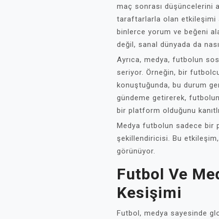
maç sonrası düşüncelerini a
taraftarlarla olan etkileşimi 
binlerce yorum ve beğeni al
değil, sanal dünyada da nasıl
Ayrıca, medya, futbolun sosy
seriyor. Örneğin, bir futbol
konuştuğunda, bu durum geniş
gündeme getirerek, futbolun
bir platform olduğunu kanıtl
Medya futbolun sadece bir 
şekillendiricisi. Bu etkileşi
görünüyor.
Futbol Ve Med
Kesişimi
Futbol, medya sayesinde glo