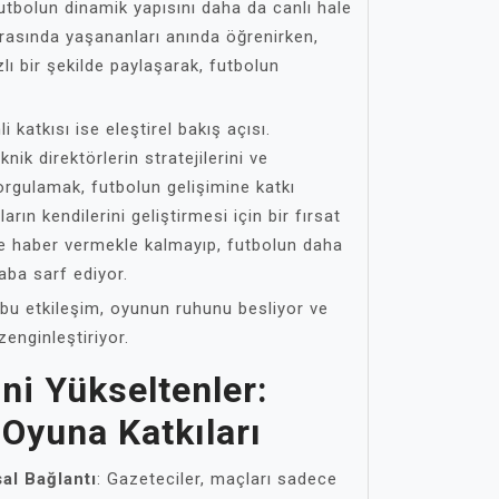
utbolun dinamik yapısını daha da canlı hale
sırasında yaşananları anında öğrenirken,
ızlı bir şekilde paylaşarak, futbolun
 katkısı ise eleştirel bakış açısı.
nik direktörlerin stratejilerini ve
orgulamak, futbolun gelişimine katkı
ların kendilerini geliştirmesi için bir fırsat
e haber vermekle kalmayıp, futbolun daha
çaba sarf ediyor.
bu etkileşim, oyunun ruhunu besliyor ve
zenginleştiriyor.
ni Yükseltenler:
 Oyuna Katkıları
al Bağlantı
: Gazeteciler, maçları sadece