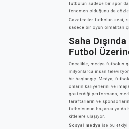
futbolun sadece bir spor da
fenomen olduğunu da gözler
Gazeteciler futbolun sesi, r
sadece bir oyun olmaktan çık
Saha Dışında
Futbol Üzerin
Öncelikle, medya futbolun g
milyonlarca insan televizyo
bir başlangıç. Medya, futbol
onların kariyerlerini ve imaj
gösterdiği performans, medy
taraftarların ve sponsorların 
futbolcunun başarısı ya da b
kitlelere ulaşıyor.
Sosyal medya
ise bu etkiyi 