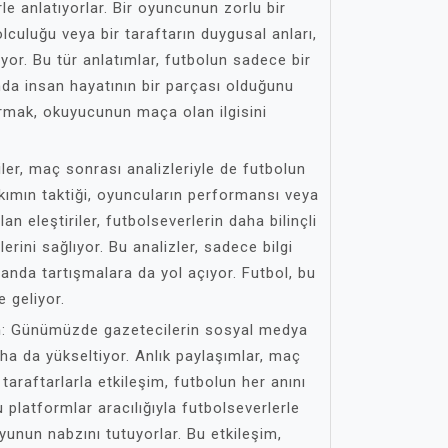
erle anlatıyorlar. Bir oyuncunun zorlu bir
lculuğu veya bir taraftarın duygusal anları,
or. Bu tür anlatımlar, futbolun sadece bir
da insan hayatının bir parçası olduğunu
rmak, okuyucunun maça olan ilgisini
ler, maç sonrası analizleriyle de futbolun
 takımın taktiği, oyuncuların performansı veya
an eleştiriler, futbolseverlerin daha bilinçli
erini sağlıyor. Bu analizler, sadece bilgi
anda tartışmalara da yol açıyor. Futbol, bu
 geliyor.
m
: Günümüzde gazetecilerin sosyal medya
aha da yükseltiyor. Anlık paylaşımlar, maç
taraftarlarla etkileşim, futbolun her anını
u platformlar aracılığıyla futbolseverlerle
yunun nabzını tutuyorlar. Bu etkileşim,