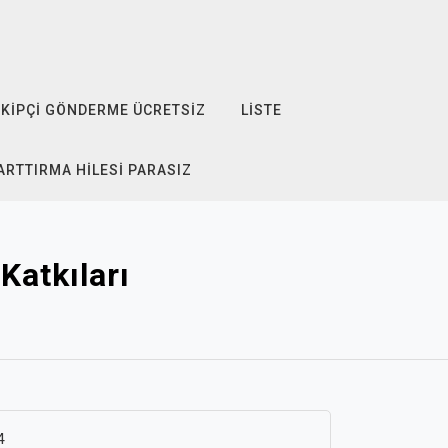
KIPÇI GÖNDERME ÜCRETSIZ
LISTE
ARTTIRMA HILESI PARASIZ
Katkıları
4