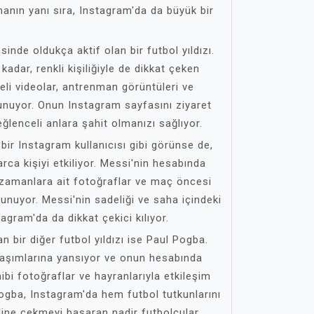
lmanın yanı sıra, Instagram'da da büyük bir
de oldukça aktif olan bir futbol yıldızı.
adar, renkli kişiliğiyle de dikkat çeken
li videolar, antrenman görüntüleri ve
unuyor. Onun Instagram sayfasını ziyaret
ğlenceli anlara şahit olmanızı sağlıyor.
bir Instagram kullanıcısı gibi görünse de,
rca kişiyi etkiliyor. Messi'nin hesabında
ği zamanlara ait fotoğraflar ve maç öncesi
ulunuyor. Messi'nin sadeliği ve saha içindeki
gram'da da dikkat çekici kılıyor.
 bir diğer futbol yıldızı ise Paul Pogba.
aylaşımlarına yansıyor ve onun hesabında
ibi fotoğraflar ve hayranlarıyla etkileşim
Pogba, Instagram'da hem futbol tutkunlarını
ine çekmeyi başaran nadir futbolcular