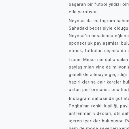
başaran bir futbol yıldızı o
etki yaratıyor.
Neymar da Instagram sahnesin
Sahadaki becerisiyle olduğu k
Neymar'ın hesabında eğlence
sponsorluk paylaşımları bul
etmek, futbolun dışında da e
Lionel Messi ise daha sakin 
paylaşımları yine de milyonla
genellikle ailesiyle geçirdi
hazırlıklarına dair kareler b
üstün performansı, onu Insta
Instagram sahasında gol atan
Pogba'nın renkli kişiliği, p
antrenman videoları, stil sah
içeren içerikler bulunuyor. 
hem de moda severleri kend