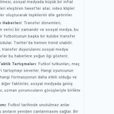
dilmesi, sosyal medyada büyük bir infial
eri eleştiren tweet'ler atar, video klipler
r oluşturarak tepkilerini dile getirirler.
e Haberleri
: Transfer dönemleri,
an verici bir zamandır ve sosyal medya, bu
Bir futbolcunun başka bir kulübe transfer
odular, Twitter'da hemen trend olabilir.
, transfer duyurularını sosyal medya
rlar bu haberlere yoğun ilgi gösterir.
aktik Tartışmaları
: Futbol tutkunları, maç
ri tartışmayı severler. Hangi oyuncunun
 hangi formasyonun daha etkili olduğu ve
diğer faktörler, sosyal medyada geniş
ar, uzman yorumcuların görüşleriyle birlikte
ımı
: Futbol tarihinde unutulmaz anlar
 anıların yeniden canlanmasını sağlar. Bir