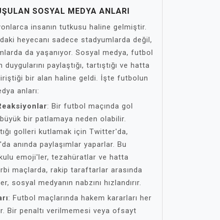
UŞULAN SOSYAL MEDYA ANLARI
onlarca insanın tutkusu haline gelmiştir.
daki heyecanı sadece stadyumlarda değil,
rmlarda da yaşanıyor. Sosyal medya, futbol
 duygularını paylaştığı, tartıştığı ve hatta
iştiği bir alan haline geldi. İşte futbolun
dya anları:
Reaksiyonlar
: Bir futbol maçında gol
büyük bir patlamaya neden olabilir.
tığı golleri kutlamak için Twitter'da,
da anında paylaşımlar yaparlar. Bu
kulu emoji'ler, tezahüratlar ve hatta
derbi maçlarda, rakip taraftarlar arasında
ler, sosyal medyanın nabzını hızlandırır.
arı
: Futbol maçlarında hakem kararları her
 Bir penaltı verilmemesi veya ofsayt