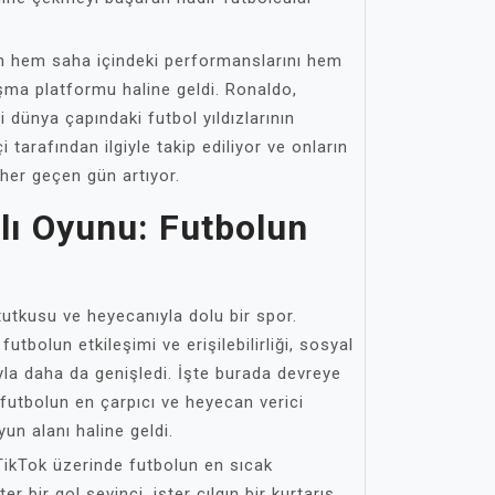
nın hem saha içindeki performanslarını hem
aşma platformu haline geldi. Ronaldo,
dünya çapındaki futbol yıldızlarının
i tarafından ilgiyle takip ediliyor ve onların
 her geçen gün artıyor.
lı Oyunu: Futbolun
tutkusu ve heyecanıyla dolu bir spor.
utbolun etkileşimi ve erişilebilirliği, sosyal
yla daha da genişledi. İşte burada devreye
 futbolun en çarpıcı ve heyecan verici
yun alanı haline geldi.
TikTok üzerinde futbolun en sıcak
er bir gol sevinci, ister çılgın bir kurtarış