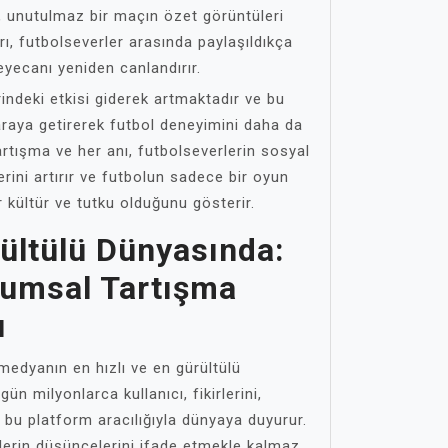
, unutulmaz bir maçın özet görüntüleri
rı, futbolseverler arasında paylaşıldıkça
yecanı yeniden canlandırır.
ndeki etkisi giderek artmaktadır ve bu
r araya getirerek futbol deneyimini daha da
tartışma ve her anı, futbolseverlerin sosyal
rini artırır ve futbolun sadece bir oyun
 kültür ve tutku olduğunu gösterir.
rültülü Dünyasında:
lumsal Tartışma
ı
edyanın en hızlı ve en gürültülü
gün milyonlarca kullanıcı, fikirlerini,
ı bu platform aracılığıyla dünyaya duyurur.
lerin düşüncelerini ifade etmekle kalmaz,