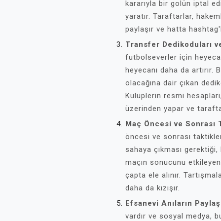
kararıyla bir golün iptal e
yaratır. Taraftarlar, hakeml
paylaşır ve hatta hashtag'le
Transfer Dedikoduları v
futbolseverler için heyec
heyecanı daha da artırır. 
olacağına dair çıkan dedik
Kulüplerin resmi hesapları
üzerinden yapar ve tarafta
Maç Öncesi ve Sonrası T
öncesi ve sonrası taktikle
sahaya çıkması gerektiği,
maçın sonucunu etkileyen 
çapta ele alınır. Tartışmal
daha da kızışır.
Efsanevi Anıların Paylaş
vardır ve sosyal medya, bu