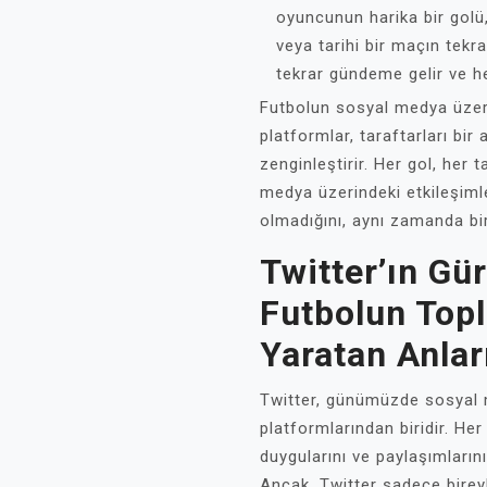
oyuncunun harika bir golü
veya tarihi bir maçın tekra
tekrar gündeme gelir ve he
Futbolun sosyal medya üzeri
platformlar, taraftarları bi
zenginleştirir. Her gol, her 
medya üzerindeki etkileşimle
olmadığını, aynı zamanda bir
Twitter’ın Gü
Futbolun Top
Yaratan Anlar
Twitter, günümüzde sosyal m
platformlarından biridir. Her 
duygularını ve paylaşımların
Ancak, Twitter sadece birey