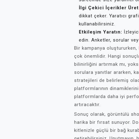
İlgi Çekici İçerikler Üret
dikkat çeker. Yaratıcı grafi
kullanabilirsiniz.
Etkileşim Yaratın:
İzleyic
edin. Anketler, sorular vey
Bir kampanya oluştururken, h
çok önemlidir. Hangi sonuçl
bilinirliğini artırmak mı, yo
sorulara yanıtlar ararken, 
stratejileri de belirlemiş o
platformlarının dinamiklerini
platformlarda daha iyi perfo
artıracaktır.
Sonuç olarak, görüntülü sho
harika bir fırsat sunuyor. Doğ
kitlenizle güçlü bir bağ kura
getirebilirsiniz. Unutmayın, 