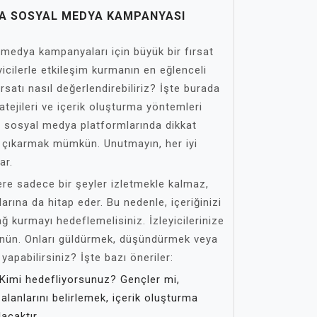
 SOSYAL MEDYA KAMPANYASI
 medya kampanyaları için büyük bir fırsat
eyicilerle etkileşim kurmanın en eğlenceli
fırsatı nasıl değerlendirebiliriz? İşte burada
atejileri ve içerik oluşturma yöntemleri
le sosyal medya platformlarında dikkat
 çıkarmak mümkün. Unutmayın, her iyi
ar.
lere sadece bir şeyler izletmekle kalmaz,
rına da hitap eder. Bu nedenle, içeriğinizi
ğ kurmayı hedeflemelisiniz. İzleyicilerinize
ün. Onları güldürmek, düşündürmek veya
apabilirsiniz? İşte bazı öneriler:
Kimi hedefliyorsunuz? Gençler mi,
i alanlarını belirlemek, içerik oluşturma
acaktır.