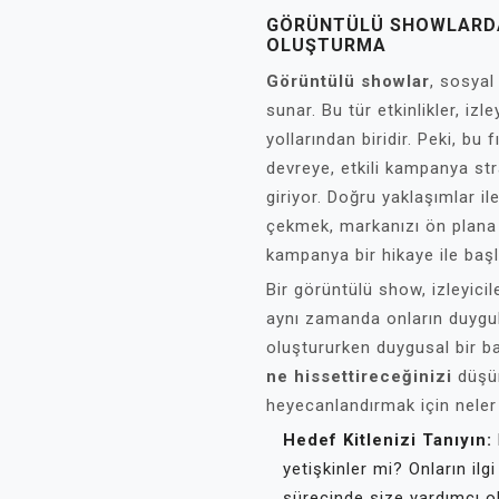
GÖRÜNTÜLÜ SHOWLARDA
OLUŞTURMA
Görüntülü showlar
, sosyal
sunar. Bu tür etkinlikler, izl
yollarından biridir. Peki, bu 
devreye, etkili kampanya str
giriyor. Doğru yaklaşımlar i
çekmek, markanızı ön plana
kampanya bir hikaye ile başl
Bir görüntülü show, izleyici
aynı zamanda onların duygula
oluştururken duygusal bir ba
ne hissettireceğinizi
düşün
heyecanlandırmak için neler y
Hedef Kitlenizi Tanıyın:
yetişkinler mi? Onların ilg
sürecinde size yardımcı ol