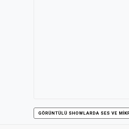
YAZI
GÖRÜNTÜLÜ SHOWLARDA SES VE MIK
GEZINMESI