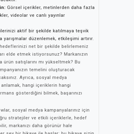
in:
Görsel içerikler, metinlerden daha fazla
kler, videolar ve canlı yayınlar
ilerinizi aktif bir şekilde katılmaya teşvik
a yarışmalar düzenlemek, etkileşimi artırır.
edeflerinizi net bir şekilde belirlemeniz
arı elde etmek istiyorsunuz? Markanızın
ksa ürün satışlarını mı yükseltmek? Bu
kampanyanızın temelini oluşturacak
lacaksınız. Ayrıca, sosyal medya
 anlamak, hangi içeriklerin hangi
rmans gösterdiğini bilmek, başarınızı
wlar, sosyal medya kampanyalarınız için
ru stratejiler ve etkili içeriklerle, hedef
bilir, markanızı daha görünür hale
her şey bir hikaye ile başlar; bu hikaye sizin