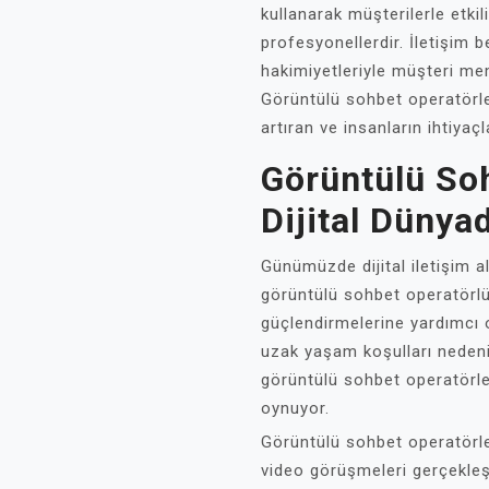
kullanarak müşterilerle etk
profesyonellerdir. İletişim b
hakimiyetleriyle müşteri mem
Görüntülü sohbet operatörler
artıran ve insanların ihtiyaçl
Görüntülü Soh
Dijital Dünya
Günümüzde dijital iletişim a
görüntülü sohbet operatörlüğ
güçlendirmelerine yardımcı 
uzak yaşam koşulları nedeniy
görüntülü sohbet operatörle
oynuyor.
Görüntülü sohbet operatörler
video görüşmeleri gerçekleş