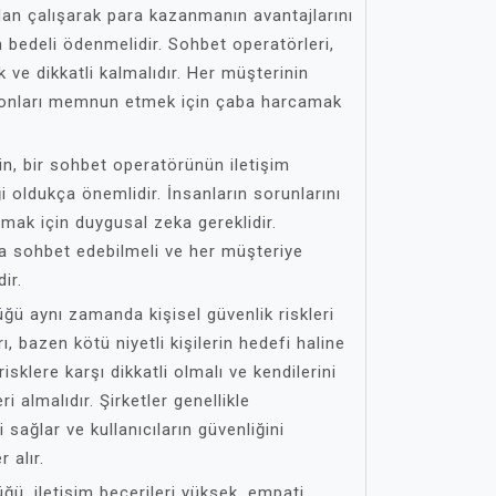
ndan çalışarak para kazanmanın avantajlarını
 bedeli ödenmelidir. Sohbet operatörleri,
 ve dikkatli kalmalıdır. Her müşterinin
e onları memnun etmek için çaba harcamak
in, bir sohbet operatörünün iletişim
i oldukça önemlidir. İnsanların sorunlarını
mak için duygusal zeka gereklidir.
da sohbet edebilmeli ve her müşteriye
ir.
ğü aynı zamanda kişisel güvenlik riskleri
rı, bazen kötü niyetli kişilerin hedefi haline
 risklere karşı dikkatli olmalı ve kendilerini
i almalıdır. Şirketler genellikle
 sağlar ve kullanıcıların güvenliğini
 alır.
ü, iletişim becerileri yüksek, empati