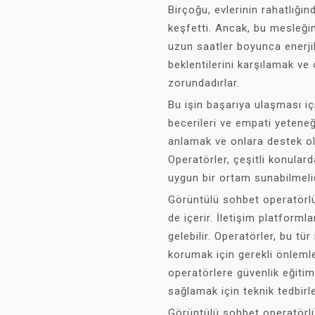
Birçoğu, evlerinin rahatlığı
keşfetti. Ancak, bu mesleğin
uzun saatler boyunca enerjik
beklentilerini karşılamak v
zorundadırlar.
Bu işin başarıya ulaşması iç
becerileri ve empati yeteneğ
anlamak ve onlara destek ol
Operatörler, çeşitli konular
uygun bir ortam sunabilmelid
Görüntülü sohbet operatörlü
de içerir. İletişim platformla
gelebilir. Operatörler, bu tür
korumak için gerekli önlemler
operatörlere güvenlik eğitimi
sağlamak için teknik tedbirler
Görüntülü sohbet operatörlüğ