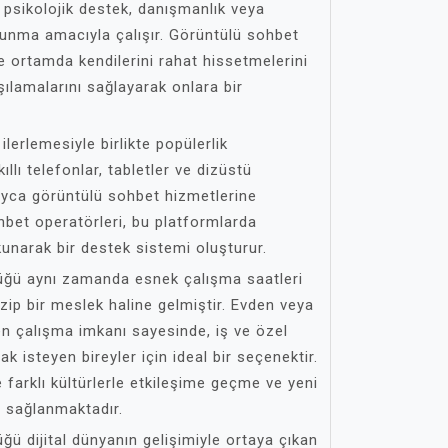
 psikolojik destek, danışmanlık veya
unma amacıyla çalışır. Görüntülü sohbet
ne ortamda kendilerini rahat hissetmelerini
şılamalarını sağlayarak onlara bir
ilerlemesiyle birlikte popülerlik
ıllı telefonlar, tabletler ve dizüstü
olayca görüntülü sohbet hizmetlerine
ohbet operatörleri, bu platformlarda
okunarak bir destek sistemi oluşturur.
üğü aynı zamanda esnek çalışma saatleri
zip bir meslek haline gelmiştir. Evden veya
den çalışma imkanı sayesinde, iş ve özel
isteyen bireyler için ideal bir seçenektir.
farklı kültürlerle etkileşime geçme ve yeni
a sağlanmaktadır.
ü dijital dünyanın gelişimiyle ortaya çıkan