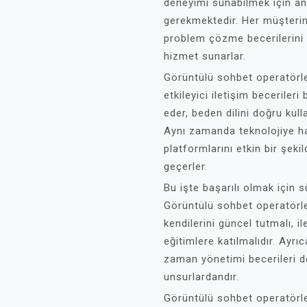
deneyimi sunabilmek için anl
gerekmektedir. Her müşterini
problem çözme becerilerini k
hizmet sunarlar.
Görüntülü sohbet operatörle
etkileyici iletişim beceriler
eder, beden dilini doğru kull
Aynı zamanda teknolojiye ha
platformlarını etkin bir şeki
geçerler.
Bu işte başarılı olmak için 
Görüntülü sohbet operatörler
kendilerini güncel tutmalı, il
eğitimlere katılmalıdır. Ayrı
zaman yönetimi becerileri d
unsurlardandır.
Görüntülü sohbet operatörler