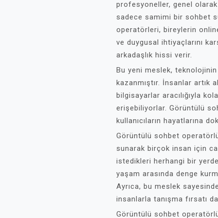
profesyoneller, genel olarak
sadece samimi bir sohbet s
operatörleri, bireylerin onli
ve duygusal ihtiyaçlarını kar
arkadaşlık hissi verir.
Bu yeni meslek, teknolojinin 
kazanmıştır. İnsanlar artık ak
bilgisayarlar aracılığıyla k
erişebiliyorlar. Görüntülü s
kullanıcıların hayatlarına d
Görüntülü sohbet operatörl
sunarak birçok insan için ca
istedikleri herhangi bir yer
yaşam arasında denge kurmak 
Ayrıca, bu meslek sayesinde 
insanlarla tanışma fırsatı d
Görüntülü sohbet operatörlüğ