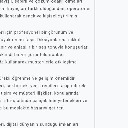
ayışlı, sabırlı ve çözüm odaklı olmaları
n ihtiyaçları farklı olduğundan, operatörler
ullanarak esnek ve kişiselleştirilmiş
ri için profesyonel bir görünüm ve
i büyük önem taşır. Diksiyonlarına dikkat
anır ve anlaşılır bir ses tonuyla konuşurlar.
kimdirler ve görüntülü sohbet
lde kullanarak müşterilerle etkileşime
sürekli öğrenme ve gelişim önemlidir.
i, sektördeki yeni trendleri takip ederek
etişim ve müşteri ilişkileri konularında
ca, stres altında çalışabilme yetenekleri ve
e bu meslekte başarıyı getiren
i, dijital dünyanın sunduğu imkanları