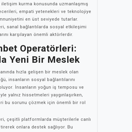
ili iletişim kurma konusunda uzmanlaşmış
ecerileri, empati yetenekleri ve teknolojiye
nuniyetini en üst seviyede tutarlar.
i, sanal bağlantılarda sosyal etkileşimi
arını karşılayan önemli aktörlerdir.
bet Operatörleri:
da Yeni Bir Meslek
lanında hızla gelişen bir meslek olan
ü, insanların sosyal bağlantılarını
oluyor. İnsanların yoğun iş temposu ve
le yalnız hissetmeleri yaygınlaşırken,
ri bu sorunu çözmek için önemli bir rol
i, çeşitli platformlarda müşterilerle canlı
tirerek onlara destek sağlıyor. Bu