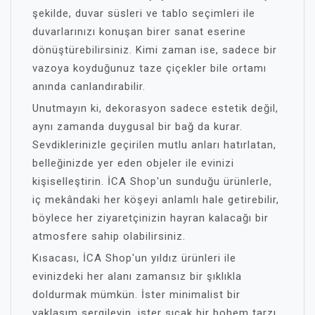
şekilde, duvar süsleri ve tablo seçimleri ile
duvarlarınızı konuşan birer sanat eserine
dönüştürebilirsiniz. Kimi zaman ise, sadece bir
vazoya koyduğunuz taze çiçekler bile ortamı
anında canlandırabilir.
Unutmayın ki, dekorasyon sadece estetik değil,
aynı zamanda duygusal bir bağ da kurar.
Sevdiklerinizle geçirilen mutlu anları hatırlatan,
belleğinizde yer eden objeler ile evinizi
kişiselleştirin. İCA Shop'un sunduğu ürünlerle,
iç mekândaki her köşeyi anlamlı hale getirebilir,
böylece her ziyaretçinizin hayran kalacağı bir
atmosfere sahip olabilirsiniz.
Kısacası, İCA Shop'un yıldız ürünleri ile
evinizdeki her alanı zamansız bir şıklıkla
doldurmak mümkün. İster minimalist bir
yaklaşım sergileyin, ister sıcak bir bohem tarzı