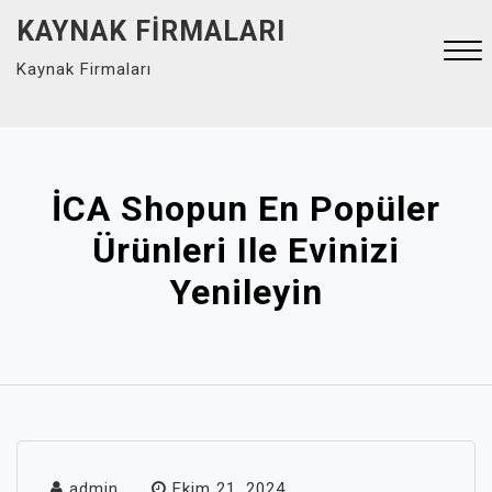
Skip
KAYNAK FIRMALARI
to
Kaynak Firmaları
content
Close
Menu
İCA Shopun En Popüler
Ürünleri Ile Evinizi
Yenileyin
admin
Ekim 21, 2024