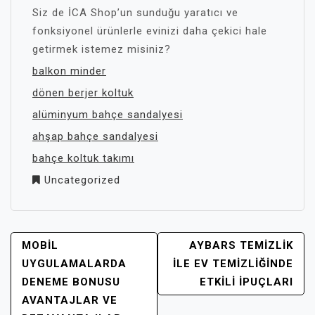
Siz de İCA Shop’un sunduğu yaratıcı ve
fonksiyonel ürünlerle evinizi daha çekici hale
getirmek istemez misiniz?
balkon minder
dönen berjer koltuk
alüminyum bahçe sandalyesi
ahşap bahçe sandalyesi
bahçe koltuk takımı
Uncategorized
YAZI
MOBIL
AYBARS TEMIZLIK
GEZINMESI
UYGULAMALARDA
ILE EV TEMIZLIĞINDE
DENEME BONUSU
ETKILI İPUÇLARI
AVANTAJLAR VE