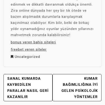
edinmek ve dikkatli davranmak oldukça önemli.
Zira online dünyada her şey bir tık ötede ve
bazen alışılmadık durumlarla karşılaşmak
kaçınılmaz olabiliyor. Kim bilir, belki de birkaç
yıldır oynamadığınız oyunlar yüzünden yıllarınızı
mahvetmek zorunda kalabilirsiniz!
bonus veren bahis siteleri
freebet veren siteler
Uncategorized
YAZI
SANAL KUMARDA
KUMAR
GEZINMESI
KAYBEDILEN
BAĞIMLILIĞINA İYI
PARALAR NASIL GERI
GELEN PSIKOLOJIK
KAZANILIR
YÖNTEMLER