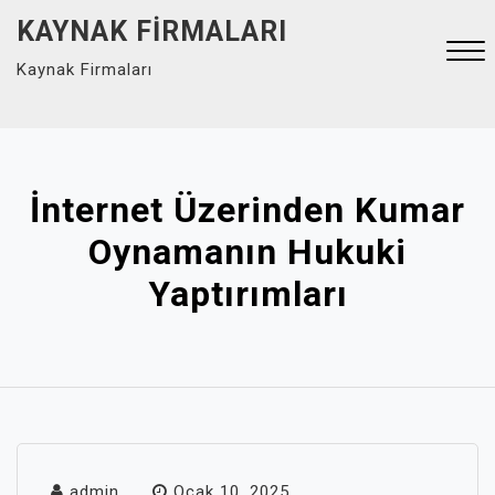
Skip
KAYNAK FIRMALARI
to
Kaynak Firmaları
content
Close
Menu
İnternet Üzerinden Kumar
Oynamanın Hukuki
Yaptırımları
admin
Ocak 10, 2025