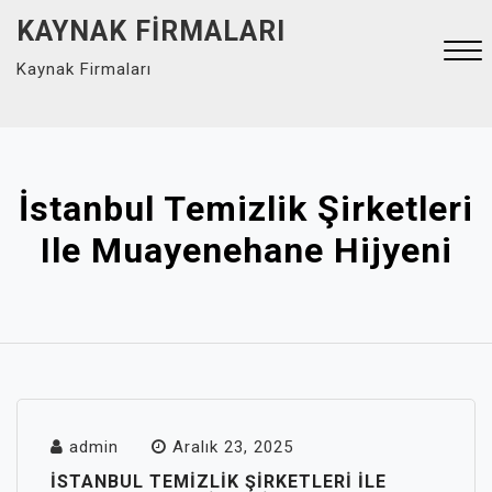
Skip
KAYNAK FIRMALARI
to
Kaynak Firmaları
content
Close
Menu
İstanbul Temizlik Şirketleri
Ile Muayenehane Hijyeni
admin
Aralık 23, 2025
İSTANBUL TEMIZLIK ŞIRKETLERI ILE