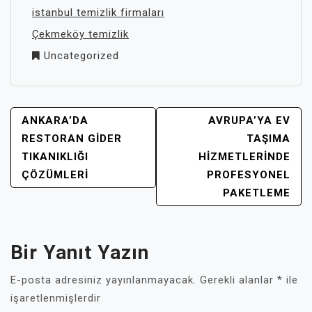
istanbul temizlik firmaları
Çekmeköy temizlik
Uncategorized
YAZI
ANKARA’DA
AVRUPA’YA EV
GEZINMESI
RESTORAN GIDER
TAŞIMA
TIKANIKLIĞI
HIZMETLERINDE
ÇÖZÜMLERI
PROFESYONEL
PAKETLEME
Bir Yanıt Yazın
E-posta adresiniz yayınlanmayacak.
Gerekli alanlar
*
ile
işaretlenmişlerdir