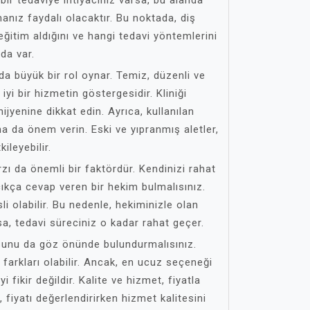
bir tedaviye ihtiyacınız varsa, bu alanda
nız faydalı olacaktır. Bu noktada, diş
eğitim aldığını ve hangi tedavi yöntemlerini
da var.
da büyük bir rol oynar. Temiz, düzenli ve
iyi bir hizmetin göstergesidir. Kliniği
hijyenine dikkat edin. Ayrıca, kullanılan
a da önem verin. Eski ve yıpranmış aletler,
ileyebilir.
zı da önemli bir faktördür. Kendinizi rahat
açıkça cevap veren bir hekim bulmalısınız.
sli olabilir. Bu nedenle, hekiminizle olan
rsa, tedavi süreciniz o kadar rahat geçer.
unu da göz önünde bulundurmalısınız.
at farkları olabilir. Ancak, en ucuz seçeneği
 fikir değildir. Kalite ve hizmet, fiyatla
, fiyatı değerlendirirken hizmet kalitesini