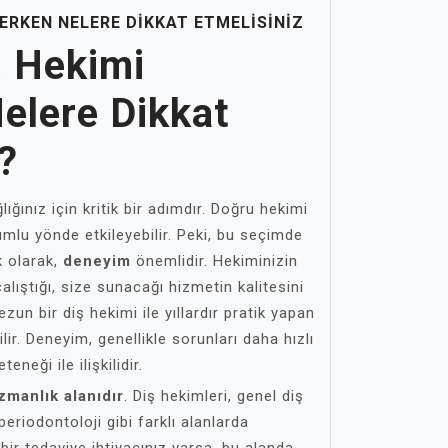
CERKEN NELERE DIKKAT ETMELISINIZ
ş Hekimi
elere Dikkat
?
ğlığınız için kritik bir adımdır. Doğru hekimi
umlu yönde etkileyebilir. Peki, bu seçimde
k olarak,
deneyim
önemlidir. Hekiminizin
alıştığı, size sunacağı hizmetin kalitesini
ezun bir diş hekimi ile yıllardır pratik yapan
lir. Deneyim, genellikle sorunları daha hızlı
eneği ile ilişkilidir.
zmanlık alanıdır
. Diş hekimleri, genel diş
periodontoloji gibi farklı alanlarda