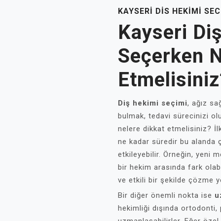
KAYSERI DIS HEKIMI SE
Kayseri Di
Seçerken N
Etmelisiniz
Diş hekimi seçimi
, ağız sa
bulmak, tedavi sürecinizi ol
nelere dikkat etmelisiniz? İl
ne kadar süredir bu alanda ç
etkileyebilir. Örneğin, yeni m
bir hekim arasında fark olabi
ve etkili bir şekilde çözme yet
Bir diğer önemli nokta ise
u
hekimliği dışında ortodonti, 