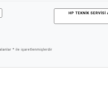
HP TEKNIK SERVIS
 alanlar
*
ile işaretlenmişlerdir