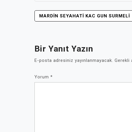
YAZI
MARDIN SEYAHATI KAC GUN SURMELI
GEZINMESI
Bir Yanıt Yazın
E-posta adresiniz yayınlanmayacak.
Gerekli
Yorum
*