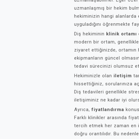
uzmanlaşabilirler. Eğer özel 
uzmanlaşmış bir hekim bulma
hekiminizin hangi alanlarda 
uyguladığını öğrenmekte fay
Diş hekiminin
klinik ortamı
modern bir ortam, genellikle 
ziyaret ettiğinizde, ortamın 
ekipmanların güncel olmasın
tedavi sürecinizi olumsuz etk
Hekiminizle olan
iletişim
tar
hissettiğiniz, sorularınıza 
Diş tedavileri genellikle stre
iletişiminiz ne kadar iyi olu
Ayrıca,
fiyatlandırma
konus
Farklı klinikler arasında fiy
tercih etmek her zaman en iyi
doğru orantılıdır. Bu nedenle