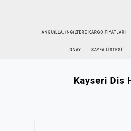
Skip
to
content
ANGUILLA, İNGILTERE KARGO FIYATLARI
ONAY
SAYFA LISTESI
Kayseri Dis 