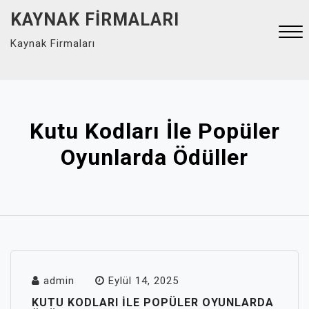
Skip
KAYNAK FIRMALARI
to
Kaynak Firmaları
content
Close
Menu
Kutu Kodları İle Popüler
Oyunlarda Ödüller
admin
Eylül 14, 2025
KUTU KODLARI İLE POPÜLER OYUNLARDA