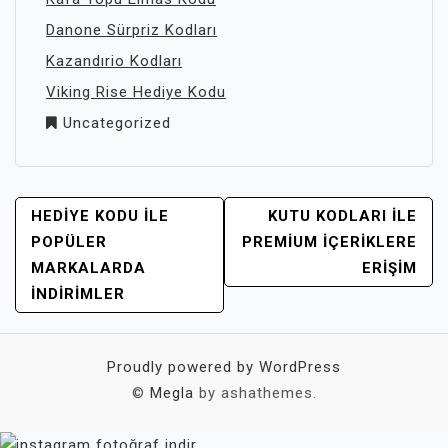
Danone Sürpriz Kodları
Kazandırio Kodları
Viking Rise Hediye Kodu
Uncategorized
YAZI
HEDIYE KODU İLE
KUTU KODLARI İLE
GEZINMESI
POPÜLER
PREMIUM İÇERIKLERE
MARKALARDA
ERIŞIM
İNDIRIMLER
Proudly powered by WordPress
©
Megla
by ashathemes.