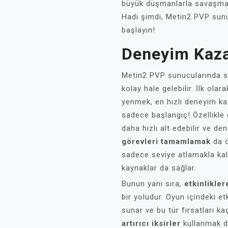
büyük düşmanlarla savaşmak,
Hadi şimdi, Metin2 PVP sun
başlayın!
Deneyim Kaz
Metin2 PVP sunucularında se
kolay hale gelebilir. İlk olar
yenmek, en hızlı deneyim ka
sadece başlangıç! Özellikle
daha hızlı alt edebilir ve den
görevleri tamamlamak
da ö
sadece seviye atlamakla ka
kaynaklar da sağlar.
Bunun yanı sıra,
etkinlikler
bir yoludur. Oyun içindeki et
sunar ve bu tür fırsatları k
artırıcı iksirler
kullanmak da