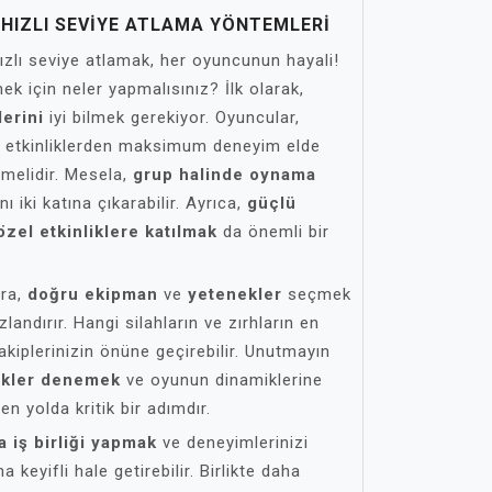
 HIZLI SEVIYE ATLAMA YÖNTEMLERI
zlı seviye atlamak, her oyuncunun hayali!
ek için neler yapmalısınız? İlk olarak,
erini
iyi bilmek gerekiyor. Oyuncular,
e etkinliklerden maksimum deneyim elde
irmelidir. Mesela,
grup halinde oynama
 iki katına çıkarabilir. Ayrıca,
güçlü
özel etkinliklere katılmak
da önemli bir
ıra,
doğru ekipman
ve
yetenekler
seçmek
landırır. Hangi silahların ve zırhların en
rakiplerinizin önüne geçirebilir. Unutmayın
tikler denemek
ve oyunun dinamiklerine
n yolda kritik bir adımdır.
a iş birliği yapmak
ve deneyimlerinizi
keyifli hale getirebilir. Birlikte daha