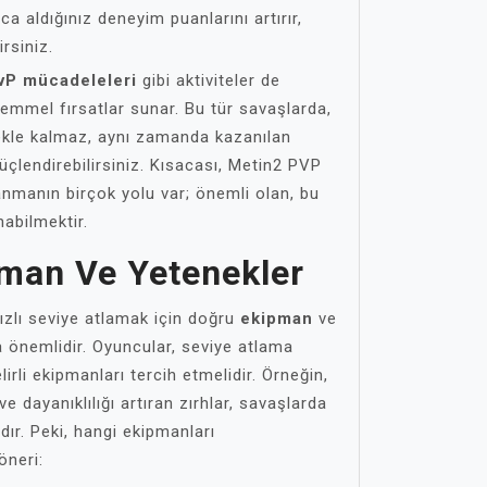
unca aldığınız deneyim puanlarını artırır,
irsiniz.
vP mücadeleleri
gibi aktiviteler de
mmel fırsatlar sunar. Bu tür savaşlarda,
mekle kalmaz, aynı zamanda kazanılan
üçlendirebilirsiniz. Kısacası, Metin2 PVP
manın birçok yolu var; önemli olan, bu
anabilmektir.
pman Ve Yetenekler
zlı seviye atlamak için doğru
ekipman
ve
önemlidir. Oyuncular, seviye atlama
lirli ekipmanları tercih etmelidir. Örneğin,
e dayanıklılığı artıran zırhlar, savaşlarda
ır. Peki, hangi ekipmanları
öneri: