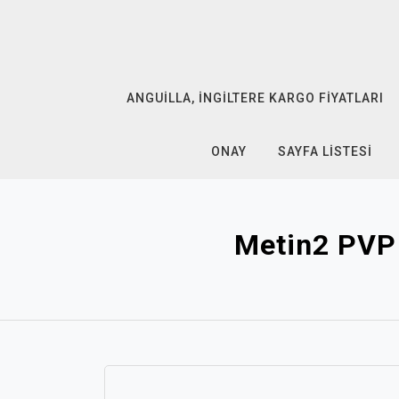
Skip
to
content
ANGUILLA, İNGILTERE KARGO FIYATLARI
ONAY
SAYFA LISTESI
Metin2 PVP 