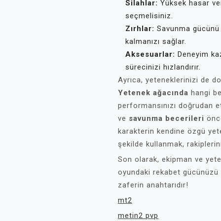
Silahlar:
Yüksek hasar vere
seçmelisiniz.
Zırhlar:
Savunma gücünü ar
kalmanızı sağlar.
Aksesuarlar:
Deneyim kaza
sürecinizi hızlandırır.
Ayrıca, yeteneklerinizi de do
Yetenek ağacında
hangi be
performansınızı doğrudan et
ve
savunma becerileri
önce
karakterin kendine özgü yete
şekilde kullanmak, rakipleri
Son olarak, ekipman ve yeten
oyundaki rekabet gücünüzü ar
zaferin anahtarıdır!
mt2
metin2 pvp