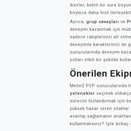
iksirler, belirli bir süre boy
böylece daha hızlı ilerleyebil
Ayrıca,
grup savaşları
ve
P
deneyim kazanmak için müke
sadece rakiplerinizi alt et
deneyimle karakterinizi de g
sunucularında deneyim kazan
yolları etkili bir şekilde kull
Önerilen Eki
Metin2 PVP sunucularında hı
yetenekler
seçmek oldukça 
sürecini hızlandırmak için be
yüksek hasar veren silahlar v
avantaj sağlamanın anahtarıd
kullanmalısınız? İşte birkaç 