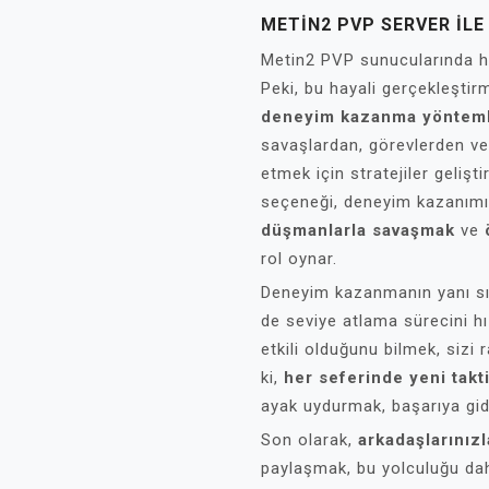
METIN2 PVP SERVER İLE
Metin2 PVP sunucularında hı
Peki, bu hayali gerçekleştirm
deneyim kazanma yönteml
savaşlardan, görevlerden v
etmek için stratejiler gelişt
seçeneği, deneyim kazanımını
düşmanlarla savaşmak
ve
rol oynar.
Deneyim kazanmanın yanı s
de seviye atlama sürecini hız
etkili olduğunu bilmek, sizi 
ki,
her seferinde yeni tak
ayak uydurmak, başarıya gide
Son olarak,
arkadaşlarınızl
paylaşmak, bu yolculuğu daha 