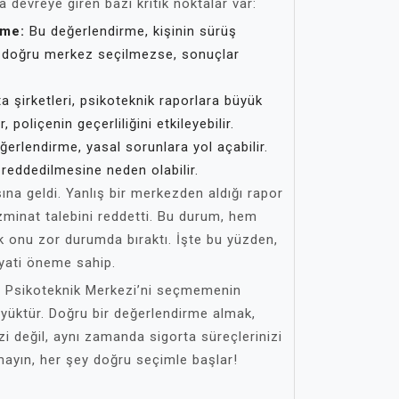
devreye giren bazı kritik noktalar var:
rme:
Bu değerlendirme, kişinin sürüş
ğer doğru merkez seçilmezse, sonuçlar
a şirketleri, psikoteknik raporlara büyük
, poliçenin geçerliliğini etkileyebilir.
ğerlendirme, yasal sorunlara yol açabilir.
n reddedilmesine neden olabilir.
ına geldi. Yanlış bir merkezden aldığı rapor
zminat talebini reddetti. Bu durum, hem
 onu zor durumda bıraktı. İşte bu yüzden,
ati öneme sahip.
 Psikoteknik Merkezi’ni seçmemenin
üyüktür. Doğru bir değerlendirme almak,
zi değil, aynı zamanda sigorta süreçlerinizi
mayın, her şey doğru seçimle başlar!