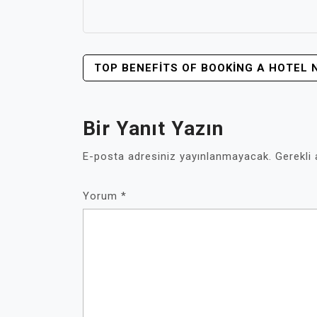
YAZI
TOP BENEFITS OF BOOKING A HOTEL 
GEZINMESI
Bir Yanıt Yazın
E-posta adresiniz yayınlanmayacak.
Gerekli
Yorum
*