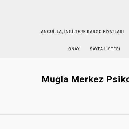
Skip
to
content
ANGUILLA, İNGILTERE KARGO FIYATLARI
ONAY
SAYFA LISTESI
Mugla Merkez Psiko