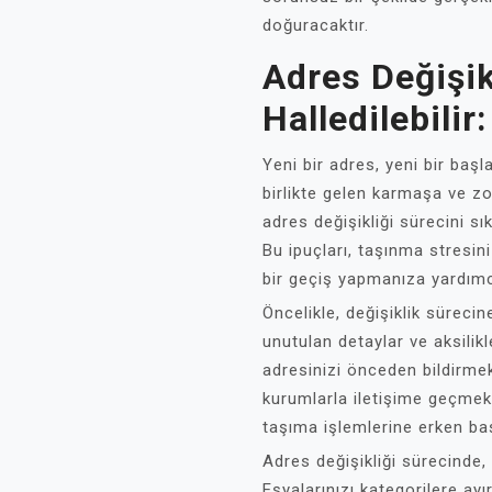
doğuracaktır.
Adres Değişikl
Halledilebilir
Yeni bir adres, yeni bir başl
birlikte gelen karmaşa ve zor
adres değişikliği sürecini sı
Bu ipuçları, taşınma stresi
bir geçiş yapmanıza yardımcı
Öncelikle, değişiklik süreci
unutulan detaylar ve aksilikle
adresinizi önceden bildirmek
kurumlarla iletişime geçmek
taşıma işlemlerine erken baş
Adres değişikliği sürecinde
Eşyalarınızı kategorilere ayır