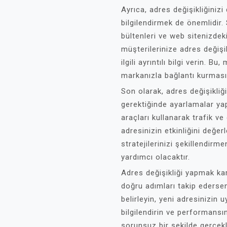
Ayrıca, adres değişikliğiniz
bilgilendirmek de önemlidir
bültenleri ve web sitenizdeki 
müşterilerinize adres değişi
ilgili ayrıntılı bilgi verin. 
markanızla bağlantı kurması
Son olarak, adres değişikliğ
gerektiğinde ayarlamalar ya
araçları kullanarak trafik ve
adresinizin etkinliğini değer
stratejilerinizi şekillendir
yardımcı olacaktır.
Adres değişikliği yapmak kar
doğru adımları takip ederseni
belirleyin, yeni adresinizin 
bilgilendirin ve performansın
sorunsuz bir şekilde gerçekl