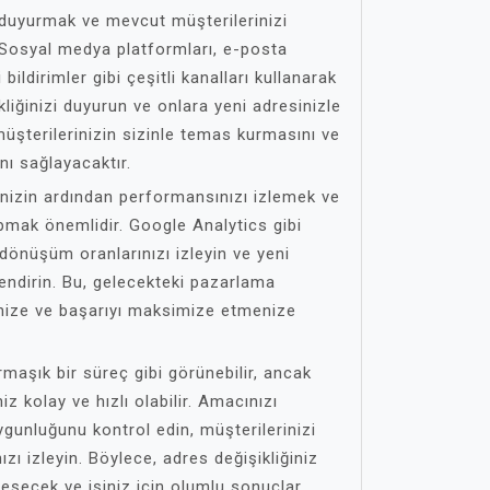
i duyurmak ve mevcut müşterilerinizi
. Sosyal medya platformları, e-posta
bildirimler gibi çeşitli kanalları kullanarak
kliğinizi duyurun ve onlara yeni adresinizle
Bu, müşterilerinizin sizinle temas kurmasını ve
nı sağlayacaktır.
inizin ardından performansınızı izlemek ve
pmak önemlidir. Google Analytics gibi
 dönüşüm oranlarınızı izleyin ve yeni
lendirin. Bu, gelecekteki pazarlama
menize ve başarıyı maksimize etmenize
maşık bir süreç gibi görünebilir, ancak
z kolay ve hızlı olabilir. Amacınızı
uygunluğunu kontrol edin, müşterilerinizi
ızı izleyin. Böylece, adres değişikliğiniz
eşecek ve işiniz için olumlu sonuçlar