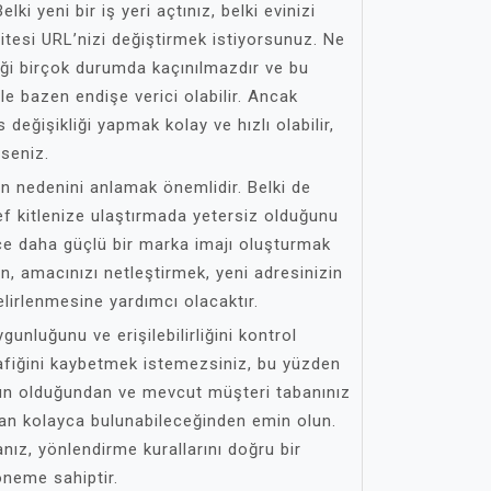
elki yeni bir iş yeri açtınız, belki evinizi
itesi URL’nizi değiştirmek istiyorsunuz. Ne
iği birçok durumda kaçınılmazdır ve bu
le bazen endişe verici olabilir. Ancak
değişikliği yapmak kolay ve hızlı olabilir,
rseniz.
nin nedenini anlamak önemlidir. Belki de
ef kitlenize ulaştırmada yetersiz olduğunu
 daha güçlü bir marka imajı oluşturmak
n, amacınızı netleştirmek, yeni adresinizin
elirlenmesine yardımcı olacaktır.
gunluğunu ve erişilebilirliğini kontrol
rafiğini kaybetmek istemezsiniz, bu yüzden
gun olduğundan ve mevcut müşteri tabanınız
an kolayca bulunabileceğinden emin olun.
anız, yönlendirme kurallarını doğru bir
öneme sahiptir.