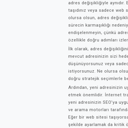
adres değişikliğiyle aynıdır. B
taşıdınız veya sadece web s
olursa olsun, adres değişikl
sürecin karmaşıklığı nedeniy
endişelenmeyin, çünkü adres 
özellikle doğru adımları izle
İlk olarak, adres değişikliği
mevcut adresinizin sizi hed
düşünüyorsunuz veya sadece
istiyorsunuz. Ne olursa olsu
doğru stratejik seçimlerle b
Ardından, yeni adresinizin uy
etmek önemlidir. İnternet t
yeni adresinizin SEO’ya uy
ve arama motorları tarafınd
Eğer bir web sitesi taşıyors
şekilde ayarlamak da kritik 