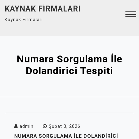
Skip
KAYNAK FIRMALARI
to
Kaynak Firmaları
content
Close
Menu
Numara Sorgulama İle
Dolandirici Tespiti
admin
Şubat 3, 2026
NUMARA SORGULAMA İLE DOLANDIRICI