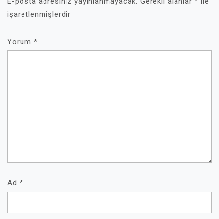
E-posta adresiniz yayınlanmayacak.
Gerekli alanlar
*
ile
işaretlenmişlerdir
Yorum
*
Ad
*