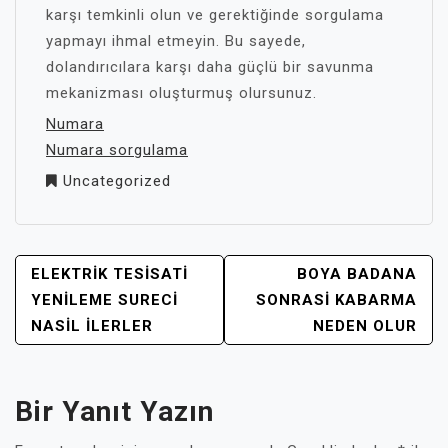
karşı temkinli olun ve gerektiğinde sorgulama
yapmayı ihmal etmeyin. Bu sayede,
dolandırıcılara karşı daha güçlü bir savunma
mekanizması oluşturmuş olursunuz.
Numara
Numara sorgulama
Uncategorized
YAZI
ELEKTRIK TESISATI
BOYA BADANA
GEZINMESI
YENILEME SURECI
SONRASI KABARMA
NASIL İLERLER
NEDEN OLUR
Bir Yanıt Yazın