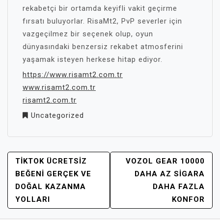
rekabetçi bir ortamda keyifli vakit geçirme
fırsatı buluyorlar. RisaMt2, PvP severler için
vazgeçilmez bir seçenek olup, oyun
dünyasındaki benzersiz rekabet atmosferini
yaşamak isteyen herkese hitap ediyor.
https://www.risamt2.com.tr
www.risamt2.com.tr
risamt2.com.tr
Uncategorized
YAZI
TIKTOK ÜCRETSIZ
VOZOL GEAR 10000
GEZINMESI
BEĞENI GERÇEK VE
DAHA AZ SIGARA
DOĞAL KAZANMA
DAHA FAZLA
YOLLARI
KONFOR