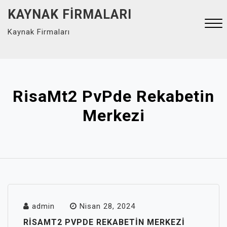
Skip
KAYNAK FIRMALARI
to
Kaynak Firmaları
content
Close
Menu
RisaMt2 PvPde Rekabetin
Merkezi
admin
Nisan 28, 2024
RISAMT2 PVPDE REKABETIN MERKEZI