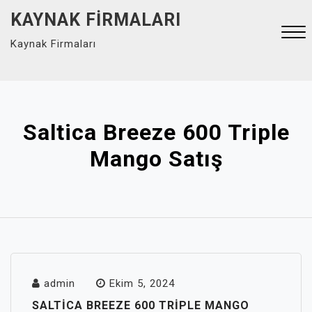
Skip
KAYNAK FIRMALARI
to
Kaynak Firmaları
content
Close
Menu
Saltica Breeze 600 Triple
Mango Satış
admin
Ekim 5, 2024
SALTICA BREEZE 600 TRIPLE MANGO