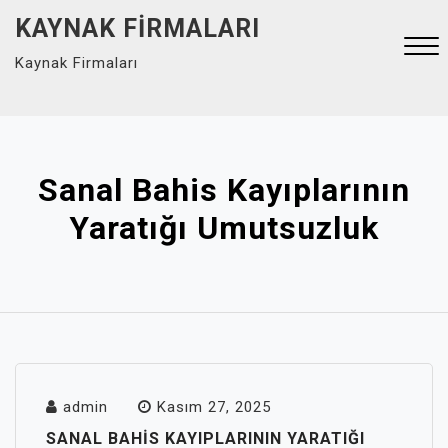
Skip
KAYNAK FIRMALARI
to
Kaynak Firmaları
content
Close
Menu
Sanal Bahis Kayıplarının
Yaratığı Umutsuzluk
admin
Kasım 27, 2025
SANAL BAHIS KAYIPLARININ YARATIĞI