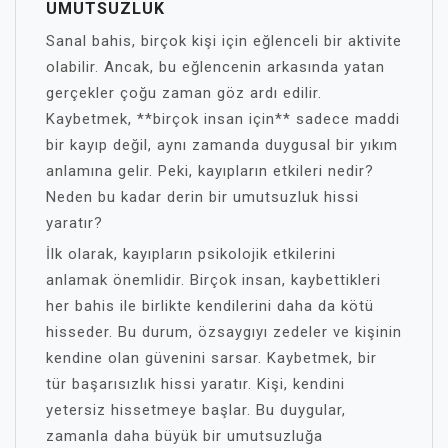
UMUTSUZLUK
Sanal bahis, birçok kişi için eğlenceli bir aktivite
olabilir. Ancak, bu eğlencenin arkasında yatan
gerçekler çoğu zaman göz ardı edilir.
Kaybetmek, **birçok insan için** sadece maddi
bir kayıp değil, aynı zamanda duygusal bir yıkım
anlamına gelir. Peki, kayıpların etkileri nedir?
Neden bu kadar derin bir umutsuzluk hissi
yaratır?
İlk olarak, kayıpların psikolojik etkilerini
anlamak önemlidir. Birçok insan, kaybettikleri
her bahis ile birlikte kendilerini daha da kötü
hisseder. Bu durum, özsaygıyı zedeler ve kişinin
kendine olan güvenini sarsar. Kaybetmek, bir
tür başarısızlık hissi yaratır. Kişi, kendini
yetersiz hissetmeye başlar. Bu duygular,
zamanla daha büyük bir umutsuzluğa