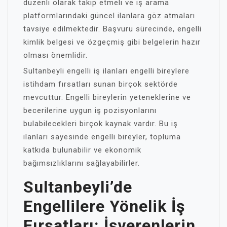
düzenli olarak takip etmeli ve iş arama
platformlarındaki güncel ilanlara göz atmaları
tavsiye edilmektedir. Başvuru sürecinde, engelli
kimlik belgesi ve özgeçmiş gibi belgelerin hazır
olması önemlidir.
Sultanbeyli engelli iş ilanları engelli bireylere
istihdam fırsatları sunan birçok sektörde
mevcuttur. Engelli bireylerin yeteneklerine ve
becerilerine uygun iş pozisyonlarını
bulabilecekleri birçok kaynak vardır. Bu iş
ilanları sayesinde engelli bireyler, topluma
katkıda bulunabilir ve ekonomik
bağımsızlıklarını sağlayabilirler.
Sultanbeyli’de
Engellilere Yönelik İş
Fırsatları: İşverenlerin