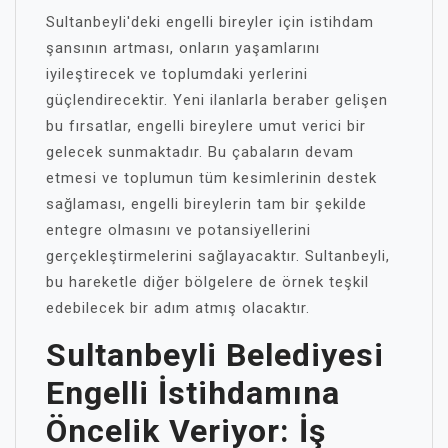
Sultanbeyli'deki engelli bireyler için istihdam
şansının artması, onların yaşamlarını
iyileştirecek ve toplumdaki yerlerini
güçlendirecektir. Yeni ilanlarla beraber gelişen
bu fırsatlar, engelli bireylere umut verici bir
gelecek sunmaktadır. Bu çabaların devam
etmesi ve toplumun tüm kesimlerinin destek
sağlaması, engelli bireylerin tam bir şekilde
entegre olmasını ve potansiyellerini
gerçekleştirmelerini sağlayacaktır. Sultanbeyli,
bu hareketle diğer bölgelere de örnek teşkil
edebilecek bir adım atmış olacaktır.
Sultanbeyli Belediyesi
Engelli İstihdamına
Öncelik Veriyor: İş