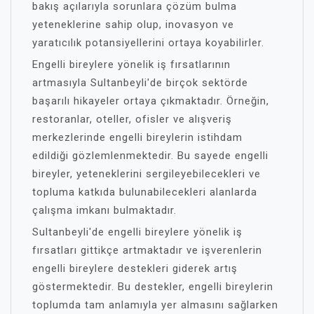
bakış açılarıyla sorunlara çözüm bulma
yeteneklerine sahip olup, inovasyon ve
yaratıcılık potansiyellerini ortaya koyabilirler.
Engelli bireylere yönelik iş fırsatlarının
artmasıyla Sultanbeyli'de birçok sektörde
başarılı hikayeler ortaya çıkmaktadır. Örneğin,
restoranlar, oteller, ofisler ve alışveriş
merkezlerinde engelli bireylerin istihdam
edildiği gözlemlenmektedir. Bu sayede engelli
bireyler, yeteneklerini sergileyebilecekleri ve
topluma katkıda bulunabilecekleri alanlarda
çalışma imkanı bulmaktadır.
Sultanbeyli'de engelli bireylere yönelik iş
fırsatları gittikçe artmaktadır ve işverenlerin
engelli bireylere destekleri giderek artış
göstermektedir. Bu destekler, engelli bireylerin
toplumda tam anlamıyla yer almasını sağlarken