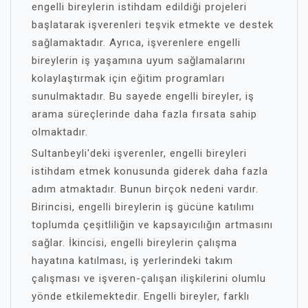
engelli bireylerin istihdam edildiği projeleri
başlatarak işverenleri teşvik etmekte ve destek
sağlamaktadır. Ayrıca, işverenlere engelli
bireylerin iş yaşamına uyum sağlamalarını
kolaylaştırmak için eğitim programları
sunulmaktadır. Bu sayede engelli bireyler, iş
arama süreçlerinde daha fazla fırsata sahip
olmaktadır.
Sultanbeyli'deki işverenler, engelli bireyleri
istihdam etmek konusunda giderek daha fazla
adım atmaktadır. Bunun birçok nedeni vardır.
Birincisi, engelli bireylerin iş gücüne katılımı
toplumda çeşitliliğin ve kapsayıcılığın artmasını
sağlar. İkincisi, engelli bireylerin çalışma
hayatına katılması, iş yerlerindeki takım
çalışması ve işveren-çalışan ilişkilerini olumlu
yönde etkilemektedir. Engelli bireyler, farklı