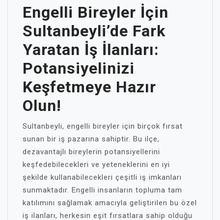
Engelli Bireyler İçin
Sultanbeyli’de Fark
Yaratan İş İlanları:
Potansiyelinizi
Keşfetmeye Hazır
Olun!
Sultanbeyli, engelli bireyler için birçok fırsat
sunan bir iş pazarına sahiptir. Bu ilçe,
dezavantajlı bireylerin potansiyellerini
keşfedebilecekleri ve yeteneklerini en iyi
şekilde kullanabilecekleri çeşitli iş imkanları
sunmaktadır. Engelli insanların topluma tam
katılımını sağlamak amacıyla geliştirilen bu özel
iş ilanları, herkesin eşit fırsatlara sahip olduğu