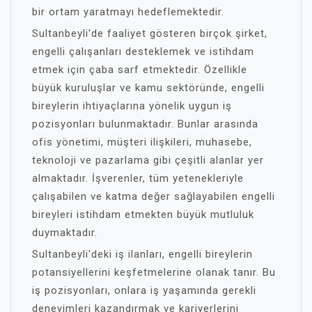
bir ortam yaratmayı hedeflemektedir.
Sultanbeyli'de faaliyet gösteren birçok şirket,
engelli çalışanları desteklemek ve istihdam
etmek için çaba sarf etmektedir. Özellikle
büyük kuruluşlar ve kamu sektöründe, engelli
bireylerin ihtiyaçlarına yönelik uygun iş
pozisyonları bulunmaktadır. Bunlar arasında
ofis yönetimi, müşteri ilişkileri, muhasebe,
teknoloji ve pazarlama gibi çeşitli alanlar yer
almaktadır. İşverenler, tüm yetenekleriyle
çalışabilen ve katma değer sağlayabilen engelli
bireyleri istihdam etmekten büyük mutluluk
duymaktadır.
Sultanbeyli'deki iş ilanları, engelli bireylerin
potansiyellerini keşfetmelerine olanak tanır. Bu
iş pozisyonları, onlara iş yaşamında gerekli
deneyimleri kazandırmak ve kariyerlerini