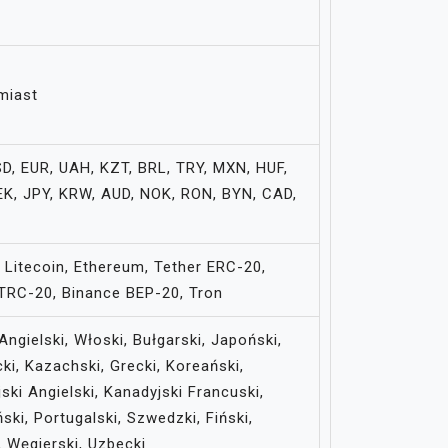
miast
D, EUR, UAH, KZT, BRL, TRY, MXN, HUF,
EK, JPY, KRW, AUD, NOK, RON, BYN, CAD,
, Litecoin, Ethereum, Tether ERC-20,
TRC-20, Binance BEP-20, Tron
 Angielski, Włoski, Bułgarski, Japoński,
ki, Kazachski, Grecki, Koreański,
ski Angielski, Kanadyjski Francuski,
ski, Portugalski, Szwedzki, Fiński,
, Węgierski, Uzbecki