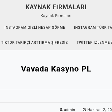
KAYNAK FIRMALARI
Kaynak Firmaları
INSTAGRAM GIZLI HESAP GÖRME
INSTAGRAM TÜRK TA
TIKTOK TAKIPÇI ARTTIRMA ŞIFRESIZ
TWITTER IZLENME 
Vavada Kasyno PL
admin
Haziran 2, 2