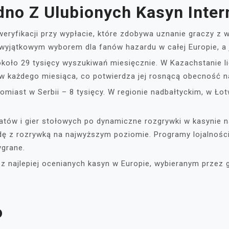
dno Z Ulubionych Kasyn Inte
fikacji przy wypłacie, które zdobywa uznanie graczy z wie
 wyjątkowym wyborem dla fanów hazardu w całej Europie, a 
oło 29 tysięcy wyszukiwań miesięcznie. W Kazachstanie lic
w każdego miesiąca, co potwierdza jej rosnącą obecność 
tomiast w Serbii – 8 tysięcy. W regionie nadbałtyckim, w Ło
ów i gier stołowych po dynamiczne rozgrywki w kasynie na 
z rozrywką na najwyższym poziomie. Programy lojalnościo
ygrane.
z najlepiej ocenianych kasyn w Europie, wybieranym przez 
o