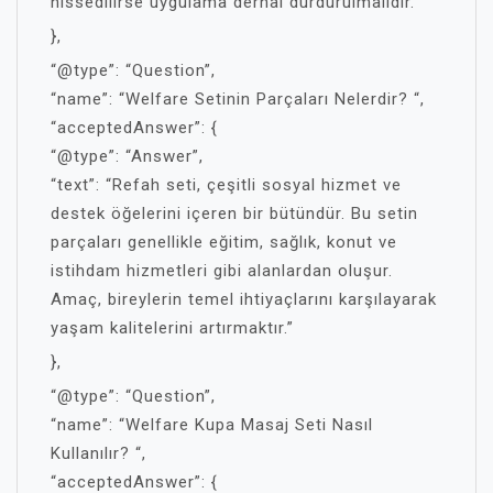
hissedilirse uygulama derhal durdurulmalıdır.”
},
“@type”: “Question”,
“name”: “Welfare Setinin Parçaları Nelerdir? “,
“acceptedAnswer”: {
“@type”: “Answer”,
“text”: “Refah seti, çeşitli sosyal hizmet ve
destek öğelerini içeren bir bütündür. Bu setin
parçaları genellikle eğitim, sağlık, konut ve
istihdam hizmetleri gibi alanlardan oluşur.
Amaç, bireylerin temel ihtiyaçlarını karşılayarak
yaşam kalitelerini artırmaktır.”
},
“@type”: “Question”,
“name”: “Welfare Kupa Masaj Seti Nasıl
Kullanılır? “,
“acceptedAnswer”: {