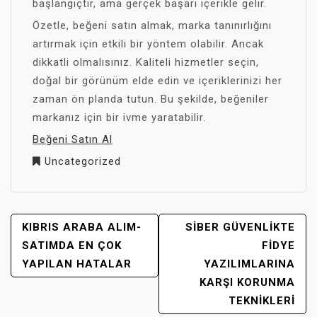
başlangıçtır, ama gerçek başarı içerikle gelir.
Özetle, beğeni satın almak, marka tanınırlığını
artırmak için etkili bir yöntem olabilir. Ancak
dikkatli olmalısınız. Kaliteli hizmetler seçin,
doğal bir görünüm elde edin ve içeriklerinizi her
zaman ön planda tutun. Bu şekilde, beğeniler
markanız için bir ivme yaratabilir.
Beğeni Satın Al
Uncategorized
YAZI
KIBRIS ARABA ALIM-
SIBER GÜVENLIKTE
GEZINMESI
SATIMDA EN ÇOK
FIDYE
YAPILAN HATALAR
YAZILIMLARINA
KARŞI KORUNMA
TEKNIKLERI