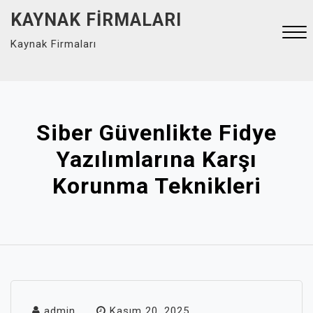
Skip
KAYNAK FIRMALARI
to
Kaynak Firmaları
content
Close
Menu
Siber Güvenlikte Fidye
Yazılımlarına Karşı
Korunma Teknikleri
admin
Kasım 20, 2025