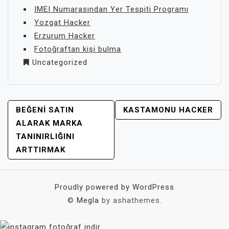
IMEI Numarasından Yer Tespiti Programı
Yozgat Hacker
Erzurum Hacker
Fotoğraftan kişi bulma
Uncategorized
YAZI
BEĞENI SATIN
KASTAMONU HACKER
GEZINMESI
ALARAK MARKA
TANINIRLIĞINI
ARTTIRMAK
Proudly powered by WordPress
©
Megla
by ashathemes.